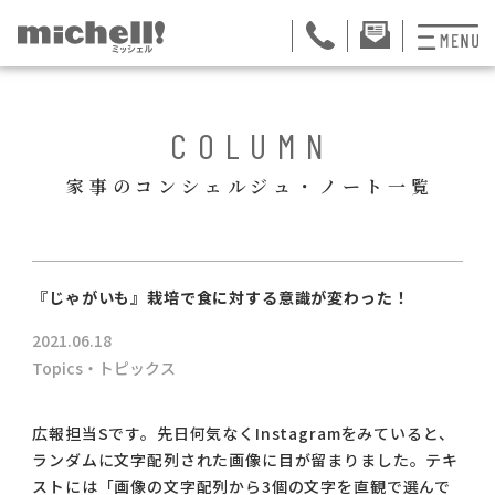
プランと料金
BACK
COLUMN
お掃除代行
家事のコンシェルジュ・ノート一覧
お料理代行
整理収納サービス
ュー
『じゃがいも』栽培で食に対する意識が変わった！
おためしサービス
2021.06.18
サービス一覧
Topics・トピックス
ご契約者さま限定サ
広報担当Sです。先日何気なくInstagramをみていると、
ランダムに文字配列された画像に目が留まりました。テキ
会社紹介
ストには「画像の文字配列から3個の文字を直観で選んで