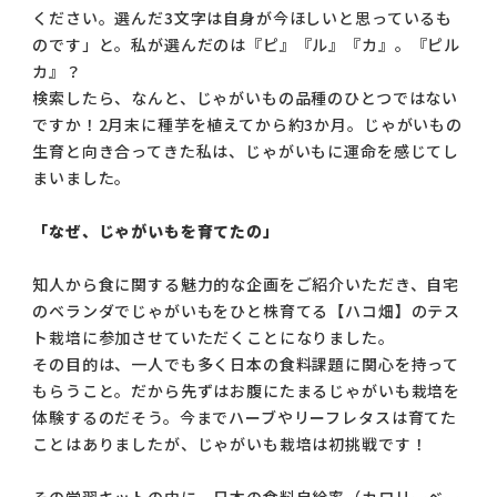
ください。選んだ3文字は自身が今ほしいと思っているも
コラム
のです」と。私が選んだのは『ピ』『ル』『カ』。『ピル
ご案内
カ』？
検索したら、なんと、じゃがいもの品種のひとつではない
お知らせ
ですか！2月末に種芋を植えてから約3か月。じゃがいもの
生育と向き合ってきた私は、じゃがいもに運命を感じてし
家事スタッフ募集
まいました。
働く仲間インタビュー
「なぜ、じゃがいもを育てたの」
お問い合わせ
知人から食に関する魅力的な企画をご紹介いただき、自宅
のベランダでじゃがいもをひと株育てる【ハコ畑】のテス
ト栽培に参加させていただくことになりました。
その目的は、一人でも多く日本の食料課題に関心を持って
もらうこと。だから先ずはお腹にたまるじゃがいも栽培を
体験するのだそう。今までハーブやリーフレタスは育てた
ことはありましたが、じゃがいも栽培は初挑戦です！