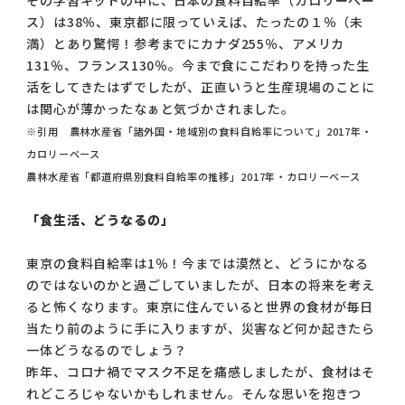
その学習キットの中に、日本の食料自給率（カロリーベー
ス）は38％、東京都に限っていえば、たったの１％（未
満）とあり驚愕！参考までにカナダ255％、アメリカ
131％、フランス130％。今まで食にこだわりを持った生
活をしてきたはずでしたが、正直いうと生産現場のことに
は関心が薄かったなぁと気づかされました。
※引用 農林水産省「諸外国・地域別の食料自給率について」2017年・
カロリーベース
農林水産省「都道府県別食料自給率の推移」2017年・カロリーベース
「食生活、どうなるの」
東京の食料自給率は1％！今までは漠然と、どうにかなる
のではないのかと過ごしていましたが、日本の将来を考え
ると怖くなります。東京に住んでいると世界の食材が毎日
当たり前のように手に入りますが、災害など何か起きたら
一体どうなるのでしょう？
昨年、コロナ禍でマスク不足を痛感しましたが、食材はそ
れどころじゃないかもしれません。そんな思いを抱きつ