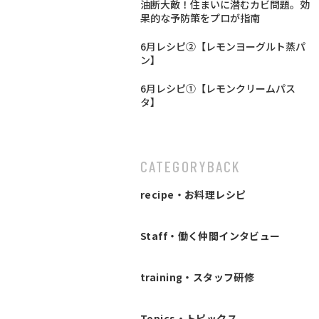
油断大敵！住まいに潜むカビ問題。効
果的な予防策をプロが指南
6月レシピ②【レモンヨーグルト蒸パ
ン】
6月レシピ①【レモンクリームパス
タ】
CATEGORY
BACK
recipe・お料理レシピ
Staff・働く仲間インタビュー
training・スタッフ研修
Topics・トピックス