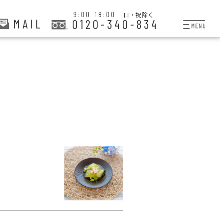
9:00-18:00
日・祝除く
MAIL
0120-340-834
プランと料金
お掃除代行
お料理代行
整理収納サービス
おためしサービス
サービス一覧
ご契約者さま限定サー
会社紹介