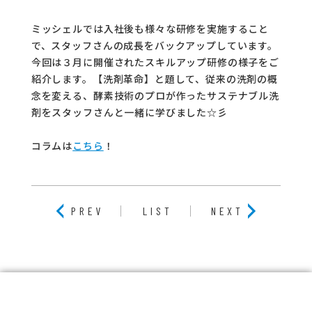
コラム
ミッシェルでは入社後も様々な研修を実施すること
ご案内
で、スタッフさんの成長をバックアップしています。
今回は３月に開催されたスキルアップ研修の様子をご
お知らせ
紹介します。【洗剤革命】と題して、従来の洗剤の概
念を変える、酵素技術のプロが作ったサステナブル洗
家事スタッフ募集
剤をスタッフさんと一緒に学びました☆彡
働く仲間インタビュー
コラムは
こちら
！
お問い合わせ
PREV
LIST
NEXT