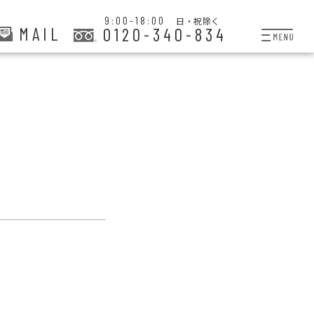
9:00-18:00
日・祝除く
MAIL
0120-340-834
プランと料金
お掃除代行
お料理代行
整理収納サービス
おためしサービス
サービス一覧
ご契約者さま限定サー
会社紹介