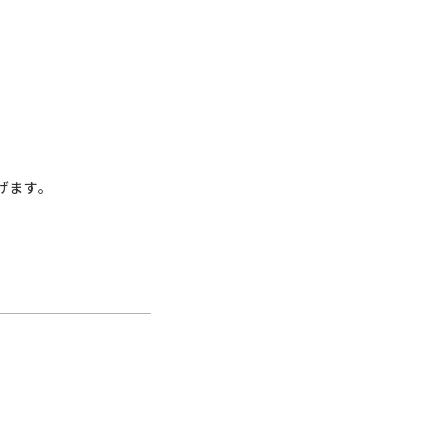
コラム
ご案内
お知らせ
家事スタッフ募集
げます。
働く仲間インタビュー
お問い合わせ