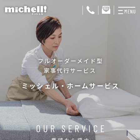
プランと料金
お掃除代行
フルオーダーメイド型
お料理代行
家事代行サービス
整理収納サービス
ミッシェル・ホームサービス
おためしサービス
サービス一覧
ご契約者さま限定サ
OUR SERVICE
会社紹介