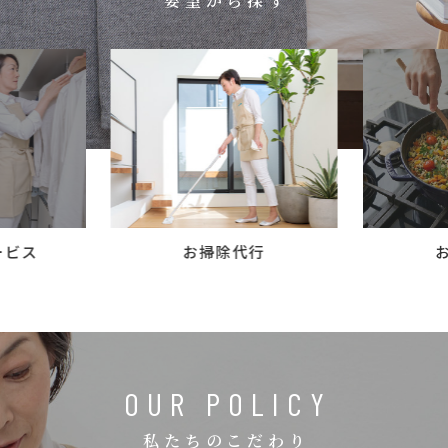
要望から探す
コラム
ご案内
お知らせ
家事スタッフ募集
働く仲間インタビュー
お問い合わせ
ービス
お掃除代行
OUR POLICY
私たちのこだわり