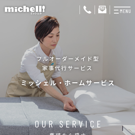
プランと料金
お掃除代行
フルオーダーメイド型
お料理代行
家事代行サービス
整理収納サービス
ミッシェル・ホームサービス
おためしサービス
サービス一覧
ご契約者さま限定サ
OUR SERVICE
会社紹介