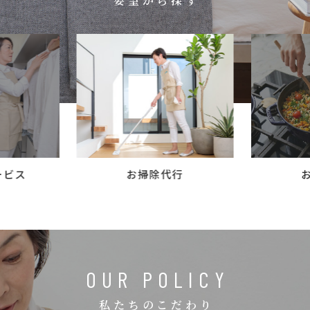
要望から探す
コラム
ご案内
お知らせ
家事スタッフ募集
働く仲間インタビュー
お問い合わせ
ービス
お掃除代行
OUR POLICY
私たちのこだわり