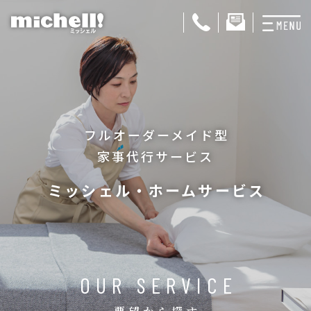
プランと料金
お掃除代行
フルオーダーメイド型
お料理代行
家事代行サービス
整理収納サービス
ミッシェル・ホームサービス
おためしサービス
サービス一覧
ご契約者さま限定サ
OUR SERVICE
会社紹介