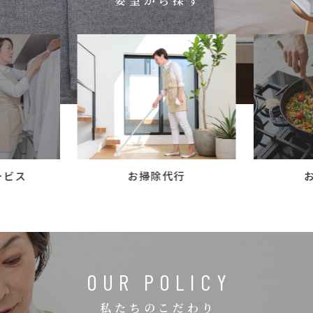
要望から探す
コラム
ご案内
お知らせ
家事スタッフ募集
働く仲間インタビュー
お問い合わせ
ービス
お掃除代行
OUR POLICY
私たちのこだわり