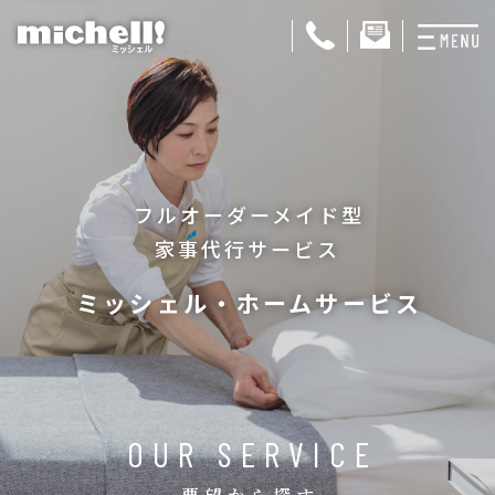
プランと料金
お掃除代行
フルオーダーメイド型
お料理代行
家事代行サービス
整理収納サービス
ミッシェル・ホームサービス
おためしサービス
サービス一覧
ご契約者さま限定サ
OUR SERVICE
会社紹介