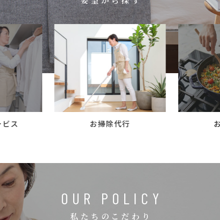
要望から探す
コラム
ご案内
お知らせ
家事スタッフ募集
働く仲間インタビュー
お問い合わせ
ービス
お掃除代行
OUR POLICY
私たちのこだわり