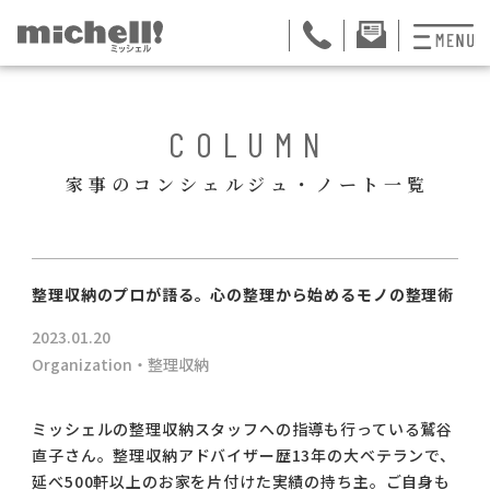
プランと料金
BACK
COLUMN
お掃除代行
家事のコンシェルジュ・ノート一覧
お料理代行
整理収納サービス
ュー
整理収納のプロが語る。心の整理から始めるモノの整理術
おためしサービス
2023.01.20
サービス一覧
Organization・整理収納
ご契約者さま限定サ
ミッシェルの整理収納スタッフへの指導も行っている鷲谷
直子さん。整理収納アドバイザー歴13年の大ベテランで、
会社紹介
延べ500軒以上のお家を片付けた実績の持ち主。ご自身も