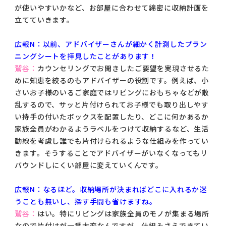
が使いやすいかなど、お部屋に合わせて綿密に収納計画を
立てていきます。
広報N：以前、アドバイザーさんが細かく計測したプラン
ニングシートを拝見したことがあります！
鷲谷：
カウンセリングでお聞きしたご要望を実現させるた
めに知恵を絞るのもアドバイザーの役割です。例えば、小
さいお子様のいるご家庭ではリビングにおもちゃなどが散
乱するので、サッと片付けられてお子様でも取り出しやす
い持手の付いたボックスを配置したり、どこに何かあるか
家族全員がわかるようラベルをつけて収納するなど、生活
動線を考慮し誰でも片付けられるような仕組みを作ってい
きます。そうすることでアドバイザーがいなくなってもリ
バウンドしにくい部屋に変えていくんです。
広報N：なるほど。収納場所が決まればどこに入れるか迷
うことも無いし、探す手間も省けますね。
鷲谷：
はい。特にリビングは家族全員のモノが集まる場所
なので片付けが一番大変なんですが、仕組みさえできてい