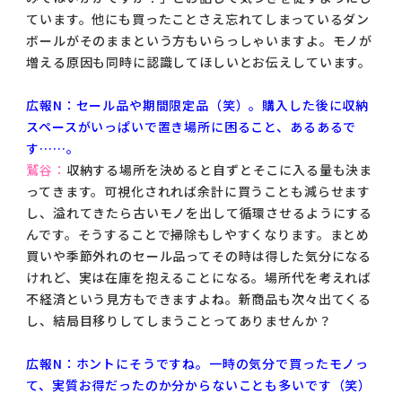
ています。他にも買ったことさえ忘れてしまっているダン
ボールがそのままという方もいらっしゃいますよ。モノが
増える原因も同時に認識してほしいとお伝えしています。
広報N：セール品や期間限定品（笑）。購入した後に収納
スペースがいっぱいで置き場所に困ること、あるあるで
す……。
鷲谷：
収納する場所を決めると自ずとそこに入る量も決ま
ってきます。可視化されれば余計に買うことも減らせます
し、溢れてきたら古いモノを出して循環させるようにする
んです。そうすることで掃除もしやすくなります。まとめ
買いや季節外れのセール品ってその時は得した気分になる
けれど、実は在庫を抱えることになる。場所代を考えれば
不経済という見方もできますよね。新商品も次々出てくる
し、結局目移りしてしまうことってありませんか？
広報N：ホントにそうですね。一時の気分で買ったモノっ
て、実質お得だったのか分からないことも多いです（笑）