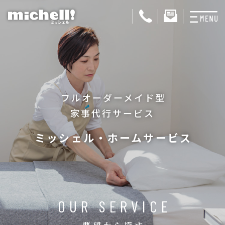
プランと料金
お掃除代行
フルオーダーメイド型
お料理代行
家事代行サービス
整理収納サービス
ミッシェル・ホームサービス
おためしサービス
サービス一覧
ご契約者さま限定サ
OUR SERVICE
会社紹介