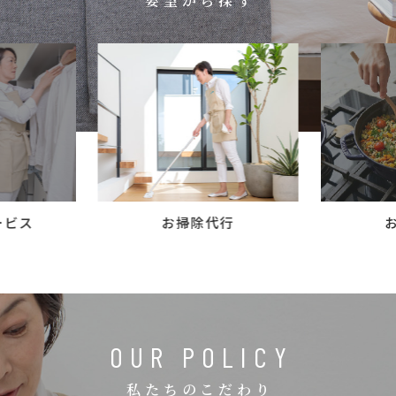
要望から探す
コラム
ご案内
お知らせ
家事スタッフ募集
働く仲間インタビュー
お問い合わせ
ービス
お掃除代行
OUR POLICY
私たちのこだわり