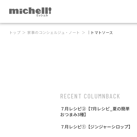
トップ
家事のコンシェルジュ・ノート
｜トマトソース
RECENT COLUMN
BACK
７月レシピ②【7月レシピ_夏の簡単
おつまみ3種】
７月レシピ①【ジンジャーシロップ】