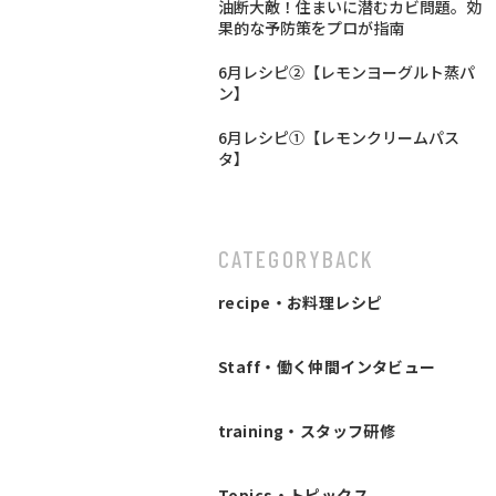
油断大敵！住まいに潜むカビ問題。効
果的な予防策をプロが指南
6月レシピ②【レモンヨーグルト蒸パ
ン】
6月レシピ①【レモンクリームパス
タ】
CATEGORY
BACK
recipe・お料理レシピ
Staff・働く仲間インタビュー
training・スタッフ研修
Topics・トピックス