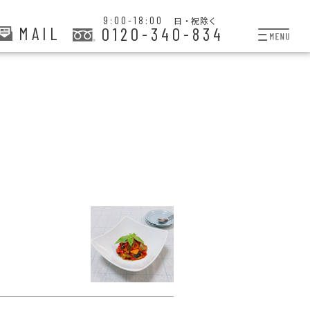
9:00-18:00
日・祝除く
MAIL
0120-340-834
プランと料金
お掃除代行
お料理代行
整理収納サービス
おためしサービス
サービス一覧
ご契約者さま限定サー
会社紹介