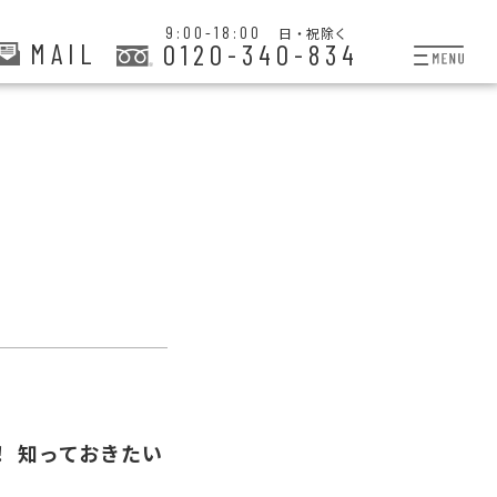
9:00-18:00
日・祝除く
MAIL
0120-340-834
プランと料金
お掃除代行
お料理代行
整理収納サービス
おためしサービス
サービス一覧
ご契約者さま限定サー
 知っておきたい
会社紹介