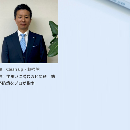
.09｜Clean up・お掃除
敵！住まいに潜むカビ問題。効
予防策をプロが指南