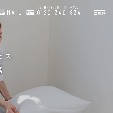
9:00-18:00
日・祝除く
MAIL
0120-340-834
プランと料金
お掃除代行
お料理代行
ビス
整理収納サービス
ス
おためしサービス
サービス一覧
ご契約者さま限定サー
会社紹介