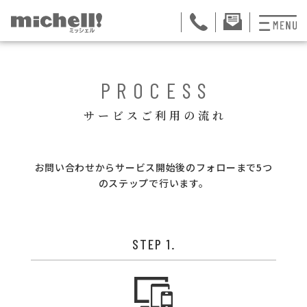
プランと料金
PROCESS
お掃除代行
サービスご利用の流れ
お料理代行
お問い合わせからサービス開始後のフォローまで5つ
整理収納サービス
のステップで行います。
おためしサービス
サービス一覧
STEP 1.
ご契約者さま限定サ
会社紹介