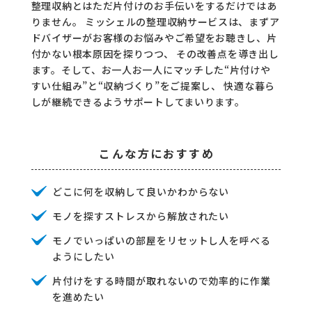
整理収納とはただ片付けのお手伝いをするだけではあ
コラム
りません。
ミッシェルの整理収納サービスは、まずア
ドバイザーがお客様のお悩みやご希望をお聴きし、片
ご案内
付かない根本原因を探りつつ、
その改善点を導き出し
ます。そして、お一人お一人にマッチした“片付けや
お知らせ
すい仕組み”と“収納づくり”をご提案し、
快適な暮ら
しが継続できるようサポートしてまいります。
家事スタッフ募集
働く仲間インタビュー
こんな方におすすめ
お問い合わせ
どこに何を収納して良いかわからない
モノを探すストレスから解放されたい
モノでいっぱいの部屋をリセットし人を呼べる
ようにしたい
片付けをする時間が取れないので効率的に作業
を進めたい