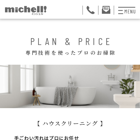
プランと料金
PLAN & PRICE
お掃除代行
専門技術を使ったプロのお掃除
お料理代行
整理収納サービス
おためしサービス
サービス一覧
ご契約者さま限定サ
【 ハウスクリーニング 】
会社紹介
手ごわい汚れはプロにお任せ