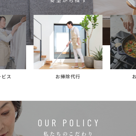
要望から探す
コラム
ご案内
お知らせ
家事スタッフ募集
働く仲間インタビュー
お問い合わせ
ービス
お掃除代行
OUR POLICY
私たちのこだわり