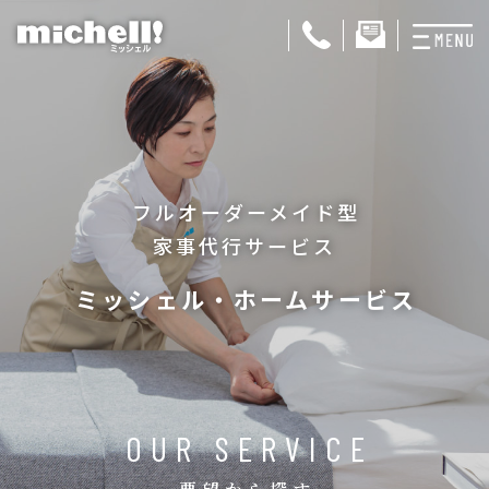
プランと料金
お掃除代行
フルオーダーメイド型
お料理代行
家事代行サービス
整理収納サービス
ミッシェル・ホームサービス
おためしサービス
サービス一覧
ご契約者さま限定サ
OUR SERVICE
会社紹介