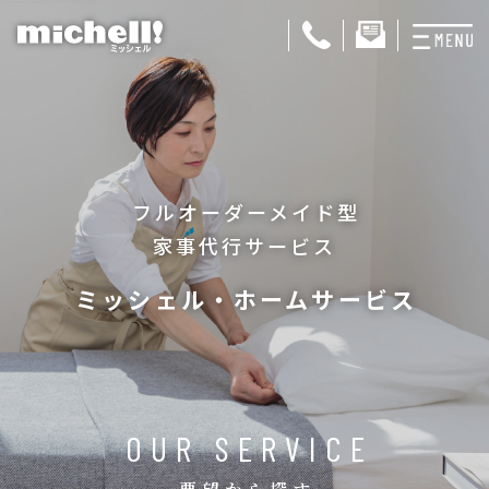
プランと料金
お掃除代行
フルオーダーメイド型
お料理代行
家事代行サービス
整理収納サービス
ミッシェル・ホームサービス
おためしサービス
サービス一覧
ご契約者さま限定サ
OUR SERVICE
会社紹介