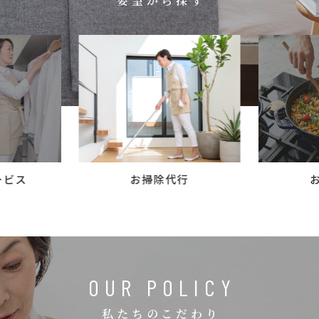
要望から探す
コラム
ご案内
お知らせ
家事スタッフ募集
働く仲間インタビュー
お問い合わせ
ービス
お掃除代行
OUR POLICY
私たちのこだわり