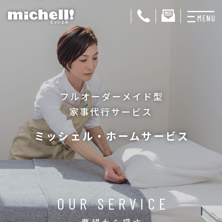
プランと料金
お掃除代行
フルオーダーメイド型
お料理代行
家事代行サービス
整理収納サービス
ミッシェル・ホームサービス
おためしサービス
サービス一覧
ご契約者さま限定サ
OUR SERVICE
会社紹介