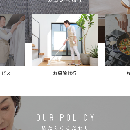
要望から探す
コラム
ご案内
お知らせ
家事スタッフ募集
働く仲間インタビュー
お問い合わせ
ービス
お掃除代行
OUR POLICY
私たちのこだわり