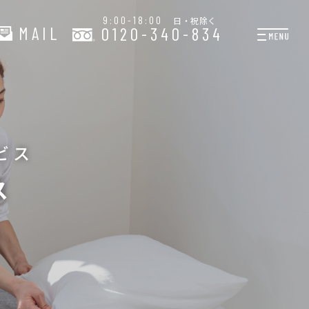
9:00-18:00
日・祝除く
MAIL
0120-340-834
プランと料金
お掃除代行
お料理代行
ビス
整理収納サービス
ス
おためしサービス
サービス一覧
ご契約者さま限定サー
会社紹介