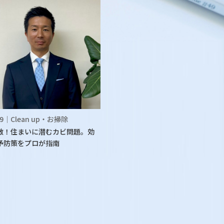
.09｜Clean up・お掃除
敵！住まいに潜むカビ問題。効
予防策をプロが指南