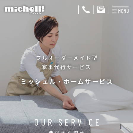
プランと料金
お掃除代行
フルオーダーメイド型
お料理代行
家事代行サービス
整理収納サービス
ミッシェル・ホームサービス
おためしサービス
サービス一覧
ご契約者さま限定サ
OUR SERVICE
会社紹介