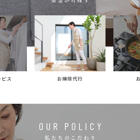
要望から探す
コラム
ご案内
お知らせ
家事スタッフ募集
働く仲間インタビュー
お問い合わせ
ービス
お掃除代行
OUR POLICY
私たちのこだわり