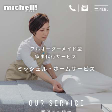
プランと料金
お掃除代行
フルオーダーメイド型
お料理代行
家事代行サービス
整理収納サービス
ミッシェル・ホームサービス
おためしサービス
サービス一覧
ご契約者さま限定サ
OUR SERVICE
会社紹介