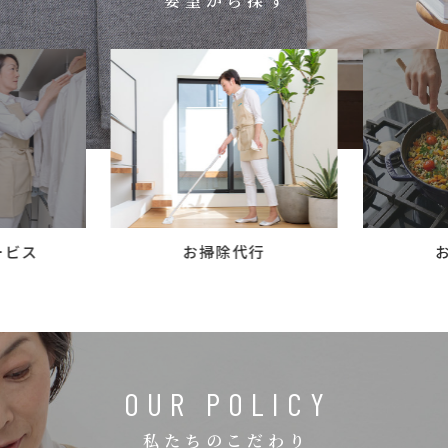
要望から探す
コラム
ご案内
お知らせ
家事スタッフ募集
働く仲間インタビュー
お問い合わせ
ービス
お掃除代行
OUR POLICY
私たちのこだわり