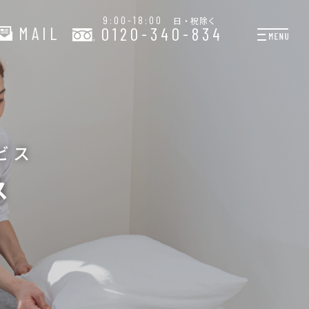
9:00-18:00
日・祝除く
MAIL
0120-340-834
プランと料金
お掃除代行
お料理代行
ビス
整理収納サービス
ス
おためしサービス
サービス一覧
ご契約者さま限定サー
会社紹介