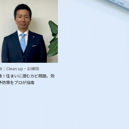
.09｜Clean up・お掃除
敵！住まいに潜むカビ問題。効
予防策をプロが指南