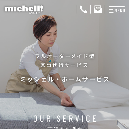
プランと料金
お掃除代行
フルオーダーメイド型
お料理代行
家事代行サービス
整理収納サービス
ミッシェル・ホームサービス
おためしサービス
サービス一覧
ご契約者さま限定サ
OUR SERVICE
会社紹介