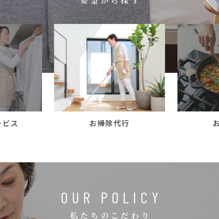
要望から探す
コラム
ご案内
お知らせ
家事スタッフ募集
働く仲間インタビュー
お問い合わせ
ービス
お掃除代行
OUR POLICY
私たちのこだわり