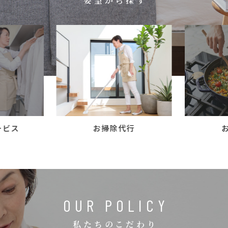
要望から探す
コラム
ご案内
お知らせ
家事スタッフ募集
働く仲間インタビュー
お問い合わせ
ービス
お掃除代行
OUR POLICY
私たちのこだわり