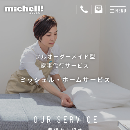
プランと料金
お掃除代行
フルオーダーメイド型
お料理代行
家事代行サービス
整理収納サービス
ミッシェル・ホームサービス
おためしサービス
サービス一覧
ご契約者さま限定サ
OUR SERVICE
会社紹介