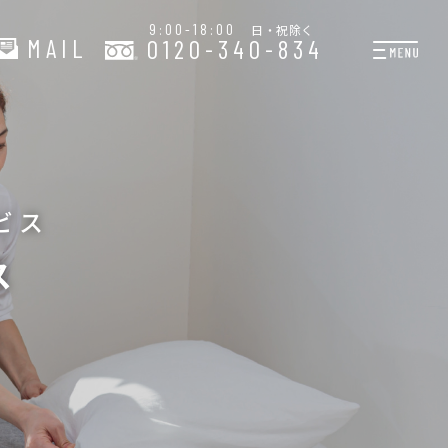
9:00-18:00
日・祝除く
MAIL
0120-340-834
プランと料金
お掃除代行
お料理代行
ビス
整理収納サービス
ス
おためしサービス
サービス一覧
ご契約者さま限定サー
会社紹介