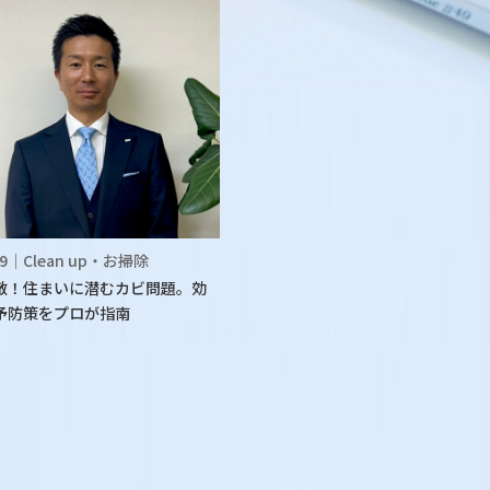
.09｜Clean up・お掃除
敵！住まいに潜むカビ問題。効
予防策をプロが指南