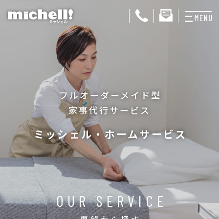
プランと料金
お掃除代行
フルオーダーメイド型
お料理代行
家事代行サービス
整理収納サービス
ミッシェル・ホームサービス
おためしサービス
サービス一覧
ご契約者さま限定サ
OUR SERVICE
会社紹介