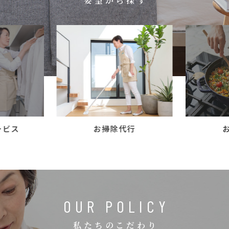
要望から探す
コラム
ご案内
お知らせ
家事スタッフ募集
働く仲間インタビュー
お問い合わせ
ービス
お掃除代行
OUR POLICY
私たちのこだわり