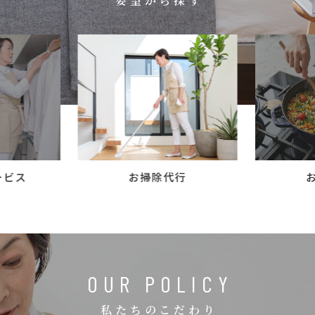
要望から探す
コラム
ご案内
お知らせ
家事スタッフ募集
働く仲間インタビュー
お問い合わせ
ービス
お掃除代行
OUR POLICY
私たちのこだわり