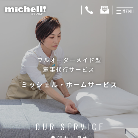
プランと料金
お掃除代行
フルオーダーメイド型
お料理代行
家事代行サービス
整理収納サービス
ミッシェル・ホームサービス
おためしサービス
サービス一覧
ご契約者さま限定サ
OUR SERVICE
会社紹介