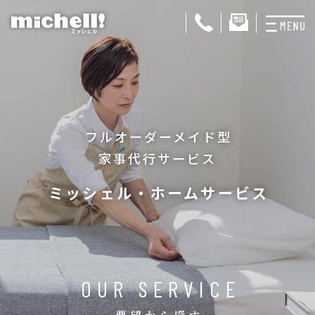
プランと料金
お掃除代行
フルオーダーメイド型
お料理代行
家事代行サービス
整理収納サービス
ミッシェル・ホームサービス
おためしサービス
サービス一覧
ご契約者さま限定サ
OUR SERVICE
会社紹介