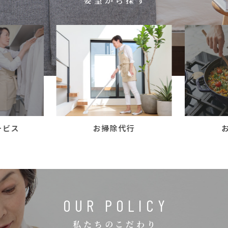
要望から探す
コラム
ご案内
お知らせ
家事スタッフ募集
働く仲間インタビュー
お問い合わせ
ービス
お掃除代行
OUR POLICY
私たちのこだわり