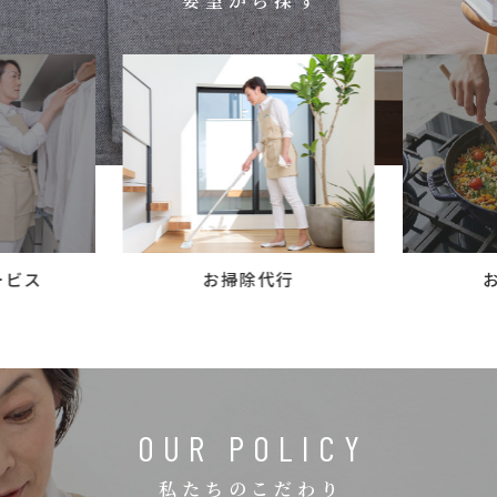
要望から探す
コラム
ご案内
お知らせ
家事スタッフ募集
働く仲間インタビュー
お問い合わせ
ービス
お掃除代行
OUR POLICY
私たちのこだわり