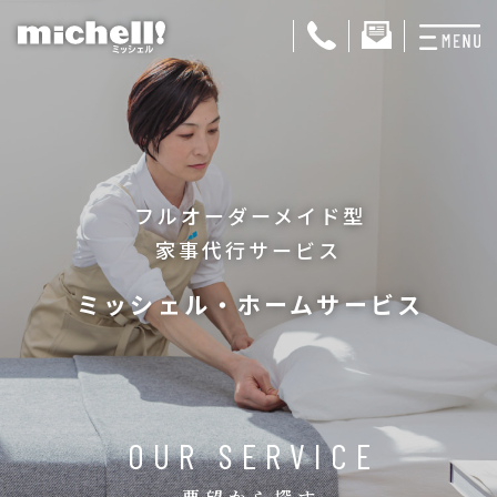
プランと料金
お掃除代行
フルオーダーメイド型
お料理代行
家事代行サービス
整理収納サービス
ミッシェル・ホームサービス
おためしサービス
サービス一覧
ご契約者さま限定サ
OUR SERVICE
会社紹介