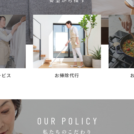
要望から探す
コラム
ご案内
お知らせ
家事スタッフ募集
働く仲間インタビュー
お問い合わせ
ービス
お掃除代行
OUR POLICY
私たちのこだわり