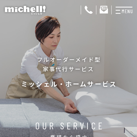
プランと料金
お掃除代行
フルオーダーメイド型
お料理代行
家事代行サービス
整理収納サービス
ミッシェル・ホームサービス
おためしサービス
サービス一覧
ご契約者さま限定サ
OUR SERVICE
会社紹介