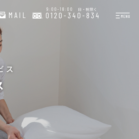
9:00-18:00
日・祝除く
MAIL
0120-340-834
プランと料金
お掃除代行
お料理代行
ビス
整理収納サービス
ス
おためしサービス
サービス一覧
ご契約者さま限定サー
会社紹介