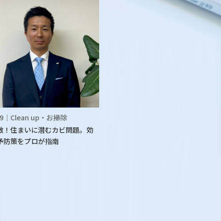
.09｜Clean up・お掃除
敵！住まいに潜むカビ問題。効
予防策をプロが指南