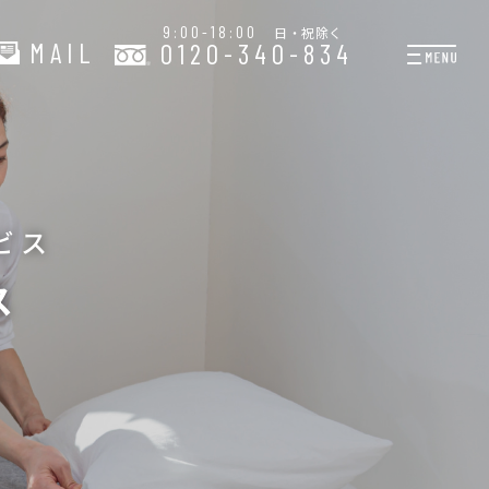
9:00-18:00
日・祝除く
MAIL
0120-340-834
プランと料金
お掃除代行
お料理代行
ビス
整理収納サービス
ス
おためしサービス
サービス一覧
ご契約者さま限定サー
会社紹介