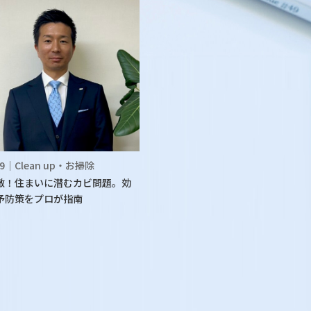
.09｜Clean up・お掃除
敵！住まいに潜むカビ問題。効
予防策をプロが指南