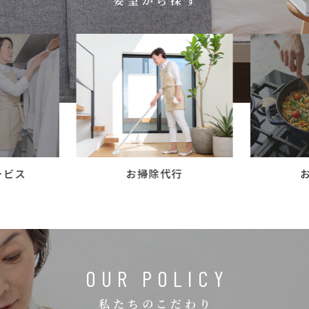
要望から探す
コラム
ご案内
お知らせ
家事スタッフ募集
働く仲間インタビュー
お問い合わせ
ービス
お掃除代行
OUR POLICY
私たちのこだわり