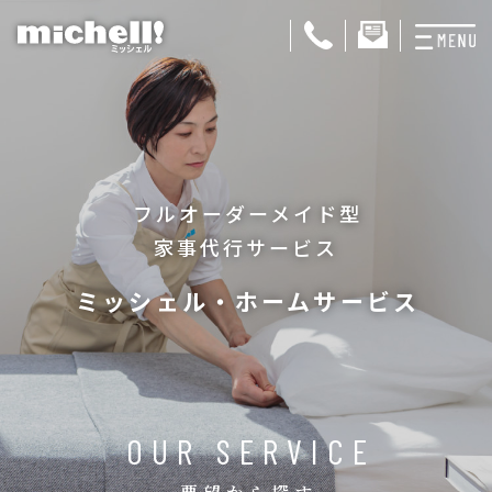
プランと料金
お掃除代行
フルオーダーメイド型
お料理代行
家事代行サービス
整理収納サービス
ミッシェル・ホームサービス
おためしサービス
サービス一覧
ご契約者さま限定サ
OUR SERVICE
会社紹介