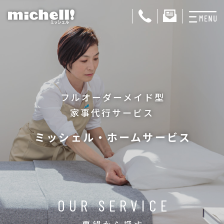
プランと料金
お掃除代行
フルオーダーメイド型
お料理代行
家事代行サービス
整理収納サービス
ミッシェル・ホームサービス
おためしサービス
サービス一覧
ご契約者さま限定サ
OUR SERVICE
会社紹介