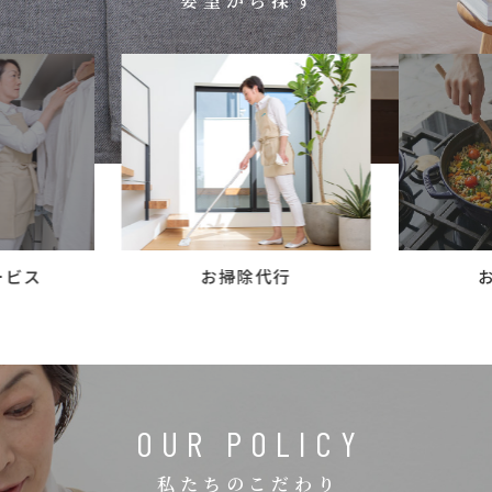
要望から探す
コラム
ご案内
お知らせ
家事スタッフ募集
働く仲間インタビュー
お問い合わせ
ービス
お掃除代行
OUR POLICY
私たちのこだわり