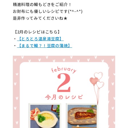
精進料理の鰻もどきをご紹介！
コラム
お財布にも優しいレシピです(*^-^*)
ご案内
是非作ってみてくださいね★
お知らせ
【2月のレシピはこちら】
・
【とろとろ温泉湯豆腐】
家事スタッフ募集
・
【まるで鰻？！豆腐の蒲焼】
働く仲間インタビュー
お問い合わせ