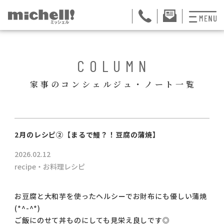
プランと料金
BACK
COLUMN
お掃除代行
家事のコンシェルジュ・ノート一覧
お料理代行
整理収納サービス
ュー
2月のレシピ②【まるで鰻？！豆腐の蒲焼】
おためしサービス
2026.02.12
サービス一覧
recipe・お料理レシピ
ご契約者さま限定サ
お豆腐と大和芋を使ったヘルシーでお財布にも優しい蒲焼
(*^-^*)
会社紹介
ご飯にのせて丼ものにしても見栄え良しです◎