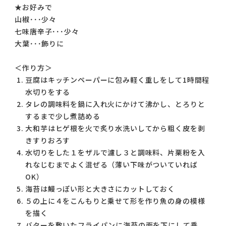
★お好みで
山椒･･･少々
七味唐辛子･･･少々
大葉･･･飾りに
＜作り方＞
豆腐はキッチンペーパーに包み軽く重しをして1時間程
水切りをする
タレの調味料を鍋に入れ火にかけて沸かし、とろりと
するまで少し煮詰める
大和芋はヒゲ根を火で炙り水洗いしてから粗く皮を剥
きすりおろす
水切りをした１をザルで濾し３と調味料、片栗粉を入
れなじむまでよく混ぜる（薄い下味がついていれば
OK）
海苔は鰻っぽい形と大きさにカットしておく
５の上に４をこんもりと乗せて形を作り魚の身の模様
を描く
バターを敷いたフライパンに海苔の面を下にして乗