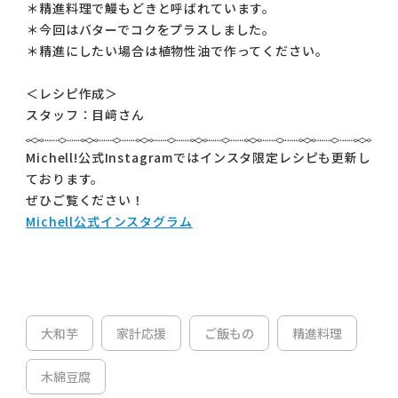
＊精進料理で鰻もどきと呼ばれています。
＊今回はバターでコクをプラスしました。
＊精進にしたい場合は植物性油で作ってください。
＜レシピ作成＞
スタッフ：目﨑さん
Michell!公式Instagramではインスタ限定レシピも更新し
ております。
ぜひご覧ください！
Michell公式インスタグラム
大和芋
家計応援
ご飯もの
精進料理
木綿豆腐