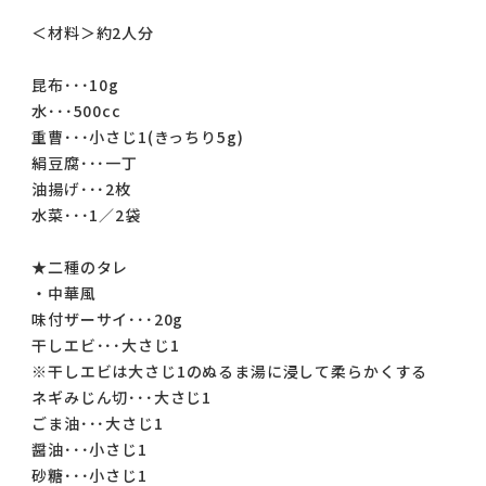
＜材料＞約2人分
昆布･･･10g
水･･･500cc
重曹･･･小さじ1(きっちり5g)
絹豆腐･･･一丁
油揚げ･･･2枚
水菜･･･1／2袋
★二種のタレ
・中華風
味付ザーサイ･･･20g
干しエビ･･･大さじ1
※干しエビは大さじ1のぬるま湯に浸して柔らかくする
ネギみじん切･･･大さじ1
ごま油･･･大さじ1
醤油･･･小さじ1
砂糖･･･小さじ1