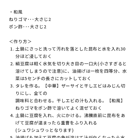
・和風
ねりゴマ･･･大さじ2
ポン酢･･･大さじ2
＜作り方＞
土鍋にさっと洗って汚れを落とした昆布と水を入れ30
分ほど浸しておく
絹豆腐は軽く水気を切り大き目の一口大(小さすぎると
溶けてしまうので注意)に、油揚げは一枚を四等分、水
菜は5センチの長さにカットしておく
タレを作る。【中華】ザーサイと干しエビはみじん切
りにし、全ての
調味料と合わせる。干しエビの汁も入れる。【和風】
ねりゴマをポン酢で溶いてよく混ぜておく
土鍋に豆腐を入れ、火にかける。沸騰直前に昆布をあ
げて豆腐が温まったら重曹をふり入れる
(シュワシュワっとなります)
油揚げも加えて豆腐の角が溶けて汁が白くなったら水