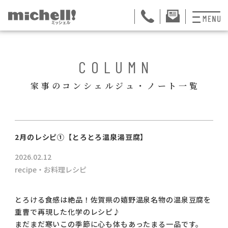
プランと料金
BACK
COLUMN
お掃除代行
家事のコンシェルジュ・ノート一覧
お料理代行
整理収納サービス
ュー
2月のレシピ①【とろとろ温泉湯豆腐】
おためしサービス
2026.02.12
サービス一覧
recipe・お料理レシピ
ご契約者さま限定サ
とろける食感は絶品！佐賀県の嬉野温泉名物の温泉豆腐を
重曹で再現した化学のレシピ♪
会社紹介
まだまだ寒いこの季節に心も体もあったまる一品です。