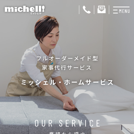
プランと料金
お掃除代行
フルオーダーメイド型
お料理代行
家事代行サービス
整理収納サービス
ミッシェル・ホームサービス
おためしサービス
サービス一覧
ご契約者さま限定サ
OUR SERVICE
会社紹介