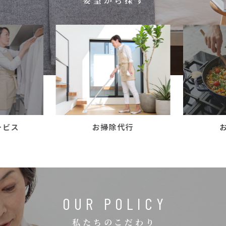
要望から探す
コラム
ご案内
お知らせ
家事スタッフ募集
働く仲間インタビュー
お問い合わせ
ービス
お掃除代行
OUR POLICY
私たちのこだわり