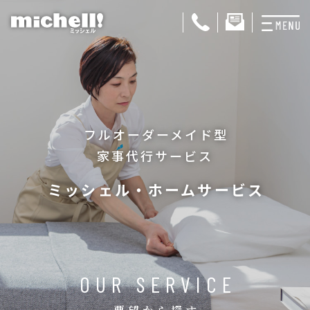
プランと料金
お掃除代行
フルオーダーメイド型
お料理代行
家事代行サービス
整理収納サービス
ミッシェル・ホームサービス
おためしサービス
サービス一覧
ご契約者さま限定サ
OUR SERVICE
会社紹介