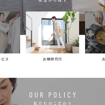
要望から探す
コラム
ご案内
お知らせ
家事スタッフ募集
働く仲間インタビュー
お問い合わせ
ービス
お掃除代行
OUR POLICY
私たちのこだわり