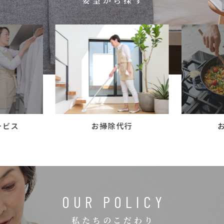
要望から探す
コラム
ご案内
お知らせ
家事スタッフ募集
働く仲間インタビュー
お問い合わせ
ービス
お掃除代行
OUR POLICY
私たちのこだわり