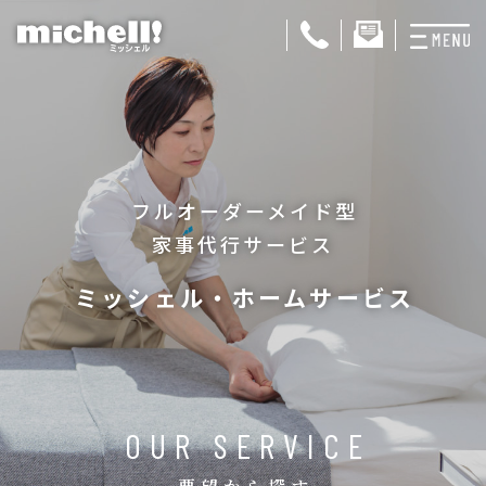
プランと料金
お掃除代行
フルオーダーメイド型
お料理代行
家事代行サービス
整理収納サービス
ミッシェル・ホームサービス
おためしサービス
サービス一覧
ご契約者さま限定サ
OUR SERVICE
会社紹介