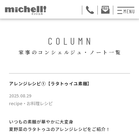
プランと料金
BACK
COLUMN
お掃除代行
家事のコンシェルジュ・ノート一覧
お料理代行
整理収納サービス
ュー
アレンジレシピ①【ラタトゥイユ素麺】
おためしサービス
2025.08.29
サービス一覧
recipe・お料理レシピ
ご契約者さま限定サ
いつもの素麺が華やかに大変身
夏野菜のラタトゥユのアレンジレシピをご紹介！
会社紹介