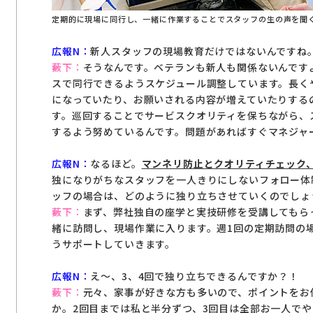
定期的に現場に同行し、一緒に作業することでスタッフの生の声を聞
広報N：
新人スタッフの現場教育だけではないんですね
藪下：
そうなんです。ベテランも新人も関係ないんですよ
スで同行できるようスケジュール調整しています。長く
になっていたり、お願いされる内容が増えていたりする
す。巡回することでサービスクオリティを保ちながら、
するよう努めているんです。問題があればすぐマネジャ
広報N：
なるほど。
マンネリ防止とクオリティチェック
独になりがちなスタッフを一人きりにしないフォロー体
ッフの場合は、どのように独り立ちさせていくのでしょ
藪下：
まず、弊社独自の座学と実技研修を受講してもら
緒に訪問し、現場作業に入ります。週1回の定期訪問の
うサポートしていきます。
広報N：
え～、3、4回で独り立ちできるんですか？！
藪下：
元々、家事が好きな方も多いので、ポイントをお
か。2回目までは私と半分ずつ、3回目は全部お一人で