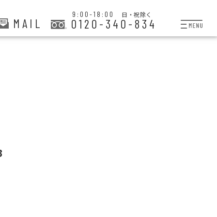
9:00-18:00
日・祝除く
MAIL
0120-340-834
プランと料金
お掃除代行
お料理代行
整理収納サービス
おためしサービス
3
サービス一覧
ご契約者さま限定サー
会社紹介