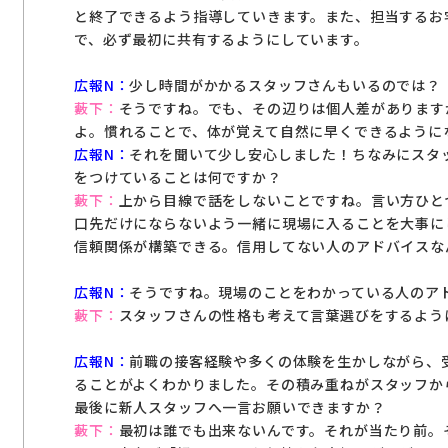
と終了できるよう指導していきます。また、担当するお
で、必ず最初に共有するようにしています。
広報N：
少し時間がかかるスタッフさんもいるのでは？
藪下：
そうですね。でも、その辺りは個人差があります
よ。慣れることで、体が覚えて自然に早くできるように
広報N：
それを聞いて少し安心しました！ちなみにスタ
をつけていることは何ですか？
藪下：
上から目線で話をしないことですね。言い方ひと
口先だけにならないよう一緒に現場に入ることを大事に
信頼関係が構築できる。信用してない人のアドバイスな
広報N：
そうですね。現場のことをわかっている人のア
藪下：
スタッフさんの性格も考えて言葉選びをするよう
広報N：
前職の接客経験や多くの体験を生かしながら、
ることがよくわかりました。その積み重ねがスタッフか
最後に新人スタッフへ一言お願いできますか？
藪下：
最初は誰でも出来ないんです。それが当たり前。