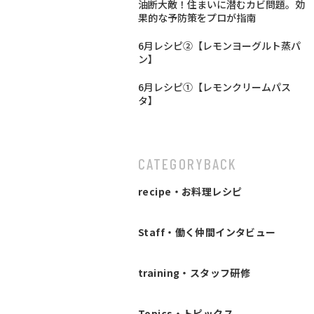
油断大敵！住まいに潜むカビ問題。効
果的な予防策をプロが指南
6月レシピ②【レモンヨーグルト蒸パ
ン】
6月レシピ①【レモンクリームパス
タ】
CATEGORY
BACK
recipe・お料理レシピ
Staff・働く仲間インタビュー
training・スタッフ研修
Topics・トピックス