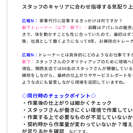
スタッフのキャリアに合わせ指導する気配り
広報N：
家事代行に従事するきっかけは何ですか？
藪下トレーナー（以下：藪下）：
前職はアパレルの販売
きで、体を動かすことも性に合っていたので、最初はダ
後、社員として働くようになって9年、お掃除のトレー
広報N：
トレーナーとは具体的にどのようなお仕事です
藪下：
スタッフさんのクオリティアップのために現場へ
現在、関西支店では50名のスタッフさんが稼働してい
掃除をしながら、最終の仕上がりやサービスレポートを
ような点にも留意しながら現場を巡回していますね。
◇同行時のチェックポイント◇
・作業後の仕上がりは細かくチェック
・スタッフさんが働きにくい環境で作業してい
・作業する上で必要なものが不足していない
・契約時から作業量が変わっていないか？増え
が足りるかを確認
などです。