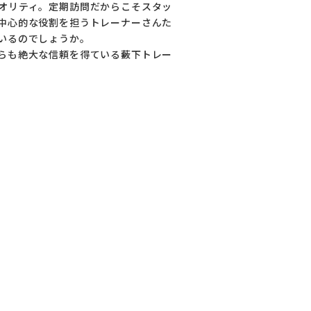
オリティ。定期訪問だからこそスタッ
コラム
中心的な役割を担うトレーナーさんた
いるのでしょうか。
ご案内
らも絶大な信頼を得ている藪下トレー
お知らせ
家事スタッフ募集
働く仲間インタビュー
お問い合わせ