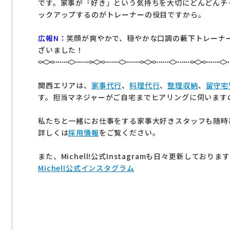
です。家事が「好き」という気持ちを大切にどんどんチ
ックアップするのがトレーナーの役目ですから。
広報N：
笑顔が爽やかで、穏やかな口調の藪下トレーナ
ざいました！
関西エリアは、
家事代行
、
料理代行
、
整理収納
、
留守宅
す。担当マネジャーがご自宅までヒアリングに伺います
私たちと一緒にお仕事をする家事大好きスタッフも随時
詳しくは
採用情報
をご覧ください。
また、Michell!公式Instagramも日々更新しておりま
Michell公式インスタグラム