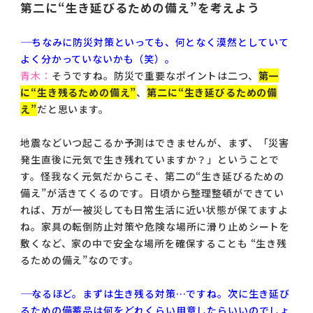
第二に“生き延びるための備え”を考えよう
―― ちなみに防災対策といっても、何となく漠然としていて
よく分かっていないかも（笑）。
青木：
そうですね。防災で重要なポイントは二つ、
第一
に“生き残るための備え”
、
第二に“生き延びるための備
え”
だと思います。
地震などいつ起こるか予測はできませんが、まず、「災害
発生直後に元気で生き残れていますか？」ということで
す。怪我なく元気だからこそ、第二の“生き延びるための
備え”が活きてくるのです。日頃から整理整頓ができてい
れば、万が一被災しても日常生活に近い状態が保てますよ
ね。家具の転倒防止対策や危険な場所に滑り止めシートを
敷くなど、家の中で安全な場所を確保することも “生き残
るための備え”なのです。
―― なるほど。まずは生き残る対策…ですね。次に生き延び
るための備蓄品は何をどれくらい用意したらいいのでしょ