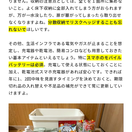
りません。収納の注意点としては、全てを１箇所に集めな
いこと。よく床下収納に全部入れてしまう方がおられます
が、万が一水没したり、扉が塞がってしまったら取り出せ
なくなりますよね。
分散収納でリスクヘッジすることも忘
れないで
ほしいです。
その他、生活インフラである電気やガスが止まることを想
定し、充電器や乾電池、簡易コンロなども用意しておきた
い基本アイテムといえるでしょう。特に
スマホのモバイル
バッテリーは必須
。充電して使える状態にしておくことに
加え、乾電池式スマホ充電器があれば安心です。できれば
年に1、2回中味を見直すタイミングを決めておくと、期限
切れ品の入れ替えや不足品の補充ができて常に更新してい
けますよ。