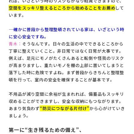
れば、いざという時のリスクもかなり軽減できますので、
空間をスッキリ整えるところから始めることをお薦め
して
います。
―― 確かに普段から整理整頓されている家は、いざという時
に安心安全ですね。
青木：
そうなんです。日々の生活の中でできるところから
丁寧に整えていくこと。非日常ではなく日常が大事です。
例えば、足元にモノがたくさんあると転倒や怪我のリスク
が高まりますし、重たいモノを棚の上部に置いてしまうと
落下した時に危険ですよね。まず普段からきちんと整理整
頓を行って、室内の安全を確保することが基本です。
不用品が減り空間に余裕が生まれれば、備蓄品もスッキリ
収めることができますし、安全な収納にもつながります。
あまり気負わず
“防災につながる片付け”
から心がけていき
ましょう。
第一に“生き残るための備え”、