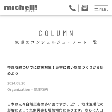
プランと料金
BACK
COLUMN
お掃除代行
家事のコンシェルジュ・ノート一覧
お料理代行
整理収納サービス
ュー
整理収納ついでに防災対策！災害に強い空間づくりから始
おためしサービス
めよう
2024.08.20
サービス一覧
Organization・整理収納
ご契約者さま限定サ
日本は元々自然災害の多い国ですが、近年、地球温暖化の
会社紹介
影響によって気象災害も増加傾向にあります。さらに人口