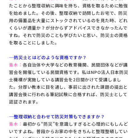
たことから整理収納に興味を持ち、資格を取るために勉強
を始めました。その後、整理収納で訪問したお宅で、防災
用の備蓄品を大量にストックされているのを見た時、どれ
くらいが適量か？が分からずアドバイスできなかったんで
すね。それで防災のことも学びたいと思い、防災士の資格
を取ることにしました。
―― 防災士とはどのような資格ですか？
青木：
各自治体や大学などの教育機関、民間団体などが講
習会を開催している民間資格です。私はNPO法人日本防災
士機構が実施している講習会を2日間かけて受講しまし
た。分厚い教本に目を通し、事前に出された課題の提出と
講習会後に行われる筆記試験に合格すれば、防災士として
認証されます。
―― 整理収納と合わせて防災対策もできますか？
青木：
最初から“防災”を意識しすぎると心理的にもしんど
いですよね。普段からお家の中をきちんと整理整頓してい