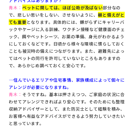
アドバイスはありますか？
青木：
ペットに関しては、ほぼ公助が及ばない
部分なの
で、悲しい思いをしない、させないように、
躾と備えがと
ても重要
となります。具体的には、嫌がらずにキャリーバ
ックやケージに入る訓練、ワクチン接種など健康面のチェ
ック、餌やペットシーツ、お薬の準備、身元がわかるよう
にしておくなどです。日頃から様々な環境に慣らしておく
ことも被災時の備えにつながります。また、避難先によっ
てはペットの同行を許可していないところもありますの
で、あらかじめ調べておくと安心です。
―― 住んでいるエリアや住宅事情、家族構成によって個々に
アレンジが必要になりますね。
青木：
そうですね。基本は押さえつつ、ご家庭の状況に合
わせてアレンジできればより安心です。そのためにも整理
収納アドバイザーとして、また防災士として経験を積み、
お客様へ有益なアドバイスができるよう努力していきたい
と思っています。