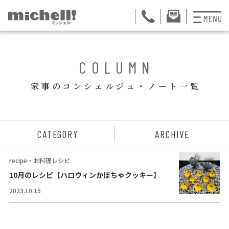
プランと料金
BACK
COLUMN
お掃除代行
家事のコンシェルジュ・ノート一覧
お料理代行
整理収納サービス
ュー
CATEGORY
ARCHIVE
おためしサービス
recipe・お料理レシピ
サービス一覧
10月のレシピ【ハロウィンかぼちゃクッキー】
2023.10.15
ご契約者さま限定サ
会社紹介