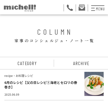
プランと料金
BACK
COLUMN
お掃除代行
家事のコンシェルジュ・ノート一覧
お料理代行
整理収納サービス
ュー
CATEGORY
ARCHIVE
おためしサービス
recipe・お料理レシピ
サービス一覧
6月のレシピ【父の日レシピ①海老とセロリの春
巻き】
ご契約者さま限定サ
2025.06.09
会社紹介