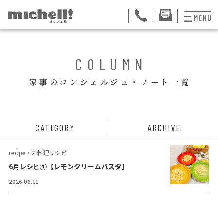
プランと料金
BACK
COLUMN
お掃除代行
家事のコンシェルジュ・ノート一覧
お料理代行
整理収納サービス
ュー
CATEGORY
ARCHIVE
おためしサービス
recipe・お料理レシピ
サービス一覧
6月レシピ①【レモンクリームパスタ】
2026.06.11
ご契約者さま限定サ
会社紹介