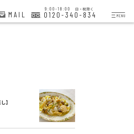
9:00-18:00
日・祝除く
MAIL
0120-340-834
プランと料金
お掃除代行
お料理代行
整理収納サービス
おためしサービス
サービス一覧
蒸し】
ご契約者さま限定サー
会社紹介