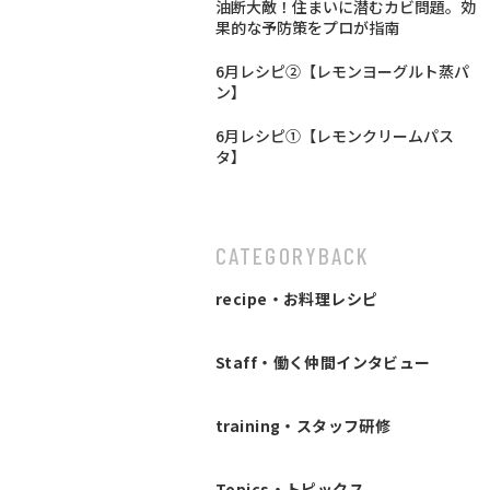
油断大敵！住まいに潜むカビ問題。効
果的な予防策をプロが指南
6月レシピ②【レモンヨーグルト蒸パ
ン】
6月レシピ①【レモンクリームパス
タ】
CATEGORY
BACK
recipe・お料理レシピ
Staff・働く仲間インタビュー
training・スタッフ研修
Topics・トピックス