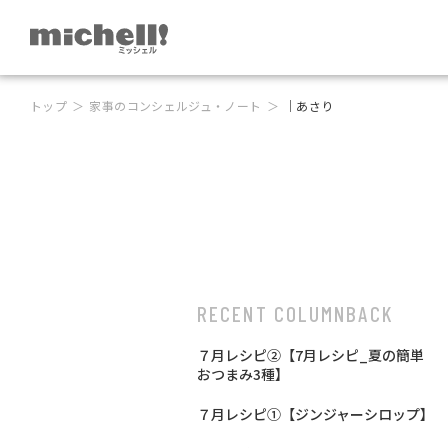
トップ
家事のコンシェルジュ・ノート
｜あさり
RECENT COLUMN
BACK
７月レシピ②【7月レシピ_夏の簡単
おつまみ3種】
７月レシピ①【ジンジャーシロップ】