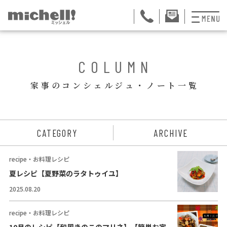
プランと料金
BACK
COLUMN
お掃除代行
家事のコンシェルジュ・ノート一覧
お料理代行
整理収納サービス
ュー
CATEGORY
ARCHIVE
おためしサービス
recipe・お料理レシピ
サービス一覧
夏レシピ【夏野菜のラタトゥイユ】
2025.08.20
ご契約者さま限定サ
会社紹介
recipe・お料理レシピ