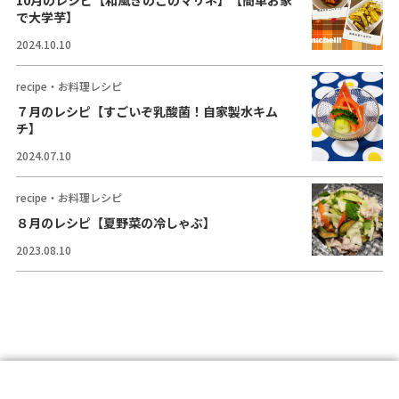
10月のレシピ【和風きのこのマリネ】【簡単お家
コラム
で大学芋】
2024.10.10
ご案内
recipe・お料理レシピ
お知らせ
７月のレシピ【すごいぞ乳酸菌！自家製水キム
チ】
家事スタッフ募集
2024.07.10
働く仲間インタビュー
recipe・お料理レシピ
お問い合わせ
８月のレシピ【夏野菜の冷しゃぶ】
2023.08.10