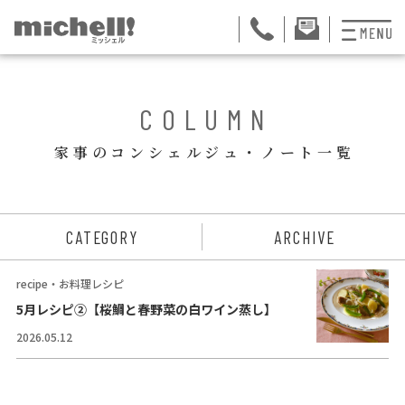
プランと料金
BACK
COLUMN
お掃除代行
家事のコンシェルジュ・ノート一覧
お料理代行
整理収納サービス
ュー
CATEGORY
ARCHIVE
おためしサービス
recipe・お料理レシピ
サービス一覧
5月レシピ②【桜鯛と春野菜の白ワイン蒸し】
2026.05.12
ご契約者さま限定サ
会社紹介